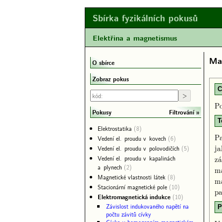
Sbírka fyzikálních pokusů
Elektřina a magnetismus
Ma
O sbírce
Zobraz pokus
C
Po
Filtrování
Pokusy
T
Elektrostatika
(8)
Pa
Vedení el. proudu v kovech
(6)
ja
Vedení el. proudu v polovodičích
(5)
Vedení el. proudu v kapalinách
zá
a plynech
(2)
ma
Magnetické vlastnosti látek
(8)
ma
Stacionární magnetické pole
(10)
pa
Elektromagnetická indukce
(10)
Závislost indukovaného napětí na
P
počtu závitů cívky