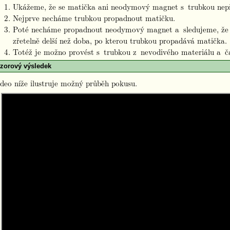
Ukážeme, že se matička ani neodymový magnet s trubkou nepř
Nejprve necháme trubkou propadnout matičku.
Poté necháme propadnout neodymový magnet a sledujeme, že 
zřetelně delší než doba, po kterou trubkou propadává matička.
Totéž je možno provést s trubkou z nevodivého materiálu a č
zorový výsledek
deo níže ilustruje možný průběh pokusu.