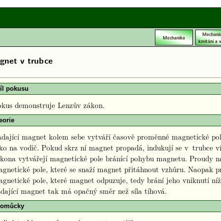
Mechani
Mechanika
kmitání a v
gnet v trubce
íl pokusu
kus demonstruje Lenzův zákon.
eorie
dající magnet kolem sebe vytváří časově proměnné magnetické po
ko na vodič. Pokud skrz ní magnet propadá, indukují se v trubce v
kona vytvářejí magnetické pole bránící pohybu magnetu. Proudy 
gnetické pole, které se snaží magnet přitáhnout vzhůru. Naopak 
gnetické pole, které magnet odpuzuje, tedy brání jeho vniknutí níže
dající magnet tak má opačný směr než síla tíhová.
omůcky