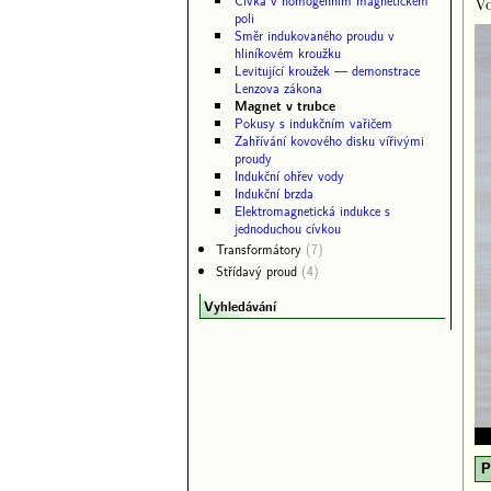
Cívka v homogenním magnetickém
Vo
poli
Směr indukovaného proudu v
hliníkovém kroužku
Levitující kroužek — demonstrace
Lenzova zákona
Magnet v trubce
Pokusy s indukčním vařičem
Zahřívání kovového disku vířivými
proudy
Indukční ohřev vody
Indukční brzda
Elektromagnetická indukce s
jednoduchou cívkou
Transformátory
(7)
Střídavý proud
(4)
Vyhledávání
P