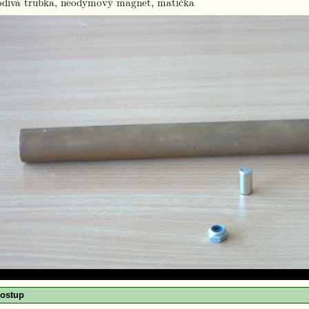
divá trubka, neodymový magnet, matička
ostup