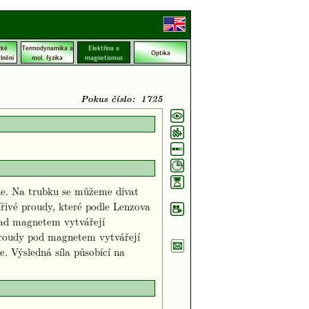
cké
Termodynamika a
Elektřina a
Optika
lnění
mol. fyzika
magnetismus
Pokus číslo: 1725
le. Na trubku se můžeme dívat
ířivé proudy, které podle Lenzova
nad magnetem vytvářejí
proudy pod magnetem vytvářejí
. Výsledná síla působící na