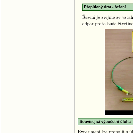
Přepůlený drát - řešení
Řešení je zřejmé ze vzta
odpor proto bude čtvrtin
Související výpočetní úloha
Experiment lze propojit s 