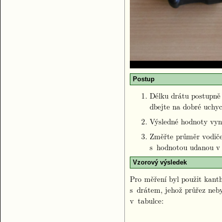
Postup
Délku drátu postupn
dbejte na dobré uchy
Výsledné hodnoty vyne
Změřte průměr vodiče
s hodnotou udanou
Vzorový výsledek
Pro měření byl použit kant
s drátem, jehož průřez neb
v tabulce: