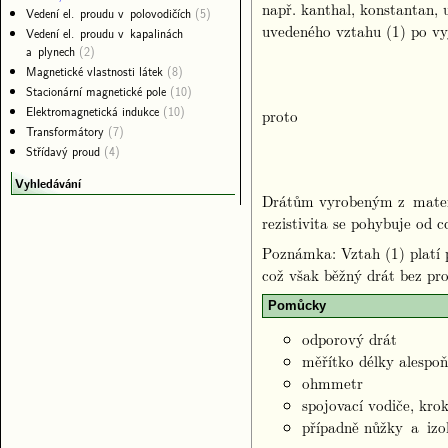
např. kanthal, konstantan, 
Vedení el. proudu v polovodičích
(5)
uvedeného vztahu (1) po v
Vedení el. proudu v kapalinách
a plynech
(2)
Magnetické vlastnosti látek
(8)
Stacionární magnetické pole
(10)
Elektromagnetická indukce
(10)
proto
Transformátory
(7)
Střídavý proud
(4)
Vyhledávání
Drátům vyrobeným z materi
rezistivita se pohybuje od 
Poznámka: Vztah (1) platí 
což však běžný drát bez pro
Pomůcky
odporový drát
měřítko délky alespo
ohmmetr
spojovací vodiče, kro
případně nůžky a izo