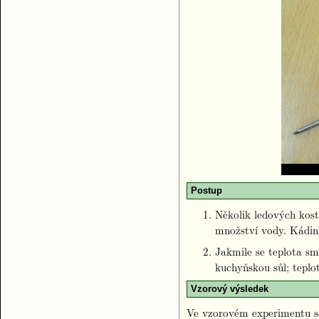
Postup
Několik ledových kos
množství vody. Kádin
Jakmile se teplota sm
kuchyňskou sůl; teplo
Vzorový výsledek
Ve vzorovém experimentu se