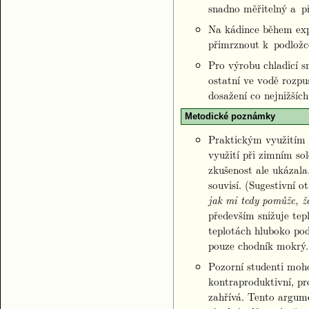
snadno měřitelný a př
Na kádince během ex
přimrznout k podložc
Pro výrobu chladicí s
ostatní ve vodě rozpu
dosažení co nejnižších
Metodické poznámky
Praktickým využitím 
využití při zimním so
zkušenost ale ukázala
souvisí. (Sugestivní o
jak mi tedy pomůže, ž
především snižuje tep
teplotách hluboko pod
pouze chodník mokrý.
Pozorní studenti moho
kontraproduktivní, pr
zahřívá. Tento argum