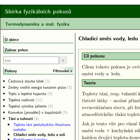
Sbírka fyzikálních pokusů
Termodynamika a mol. fyzika
Chladicí směs vody, ledu 
O sbírce
Zobraz pokus
Cíl pokusu
Cílem tohoto pokusu je ověři
Filtrování
Pokusy
směsi vody a ledu.
Částicová stavba látek
(3)
Teorie
Změny vnitřní energie konáním práce
(5)
Teploty tání, resp. tuhnutí
Teplo a tepelná kapacita
(9)
Tepelná vodivost
(12)
čistotě látky – možné přím
Tepelná výměna zářením
(6)
rovnovážnému stavu, při kt
Konvekce (proudění) v kapalinách
(5)
atmosférického tlaku teplot
Tání a tuhnutí
(4)
Jak je tento vliv pro různé
Teplota tání pentahydrátu thiosíranu
sodného
směsi voda + kuchyňská sůl;
Chladicí směs vody, ledu a soli
každou dvojici teplota-kon
Podchlazená kapalina