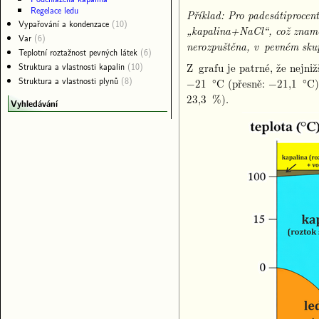
Regelace ledu
Příklad: Pro padesátiprocent
Vypařování a kondenzace
(10)
„kapalina+NaCl“, což znamen
Var
(6)
nerozpuštěna, v pevném skup
Teplotní roztažnost pevných látek
(6)
Struktura a vlastnosti kapalin
(10)
Z grafu je patrné, že nejniž
Struktura a vlastnosti plynů
(8)
−21 °C (přesně: −21,1 °C),
23,3 %).
Vyhledávání