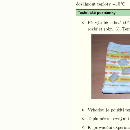
dosáhnout teploty −15°C.
Technické poznámky
Při výrobě ledové tří
rozbíjet (obr. 3). Te
Výhodou je použití te
Teploměr s pevným tě
K provádění experimen