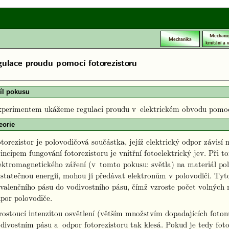
Mechani
Mechanika
kmitání a v
ulace proudu pomocí fotorezistoru
íl pokusu
perimentem ukážeme regulaci proudu v elektrickém obvodu pomocí
eorie
torezistor je polovodičová součástka, jejíž elektrický odpor závisí n
incipem fungování fotorezistoru je vnitřní fotoelektrický jev. Při 
ektromagnetického záření (v tomto pokusu: světla) na materiál po
statečnou energii, mohou ji předávat elektronům v polovodiči. Tyt
valenčního pásu do vodivostního pásu, čímž vzroste počet volných n
por polovodiče.
rostoucí intenzitou osvětlení (větším množstvím dopadajících foton
divostním pásu a odpor fotorezistoru tak klesá. Pokud je tedy fot