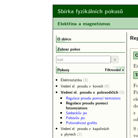
Sbírka fyzikálních pokusů
Elektřina a magnetismus
Reg
O sbírce
Zobraz pokus
C
Ex
Filtrování
Pokusy
T
Elektrostatika
(8)
Fo
Vedení el. proudu v kovech
(6)
Pr
Vedení el. proudu v polovodičích
(5)
Regulace proudu pomocí termistoru
el
Regulace proudu pomocí
do
fotorezistoru
z 
Seebeckův jev
Peltierův jev
od
Polovodivost grafitu
S 
Vedení el. proudu v kapalinách
a plynech
(2)
vo