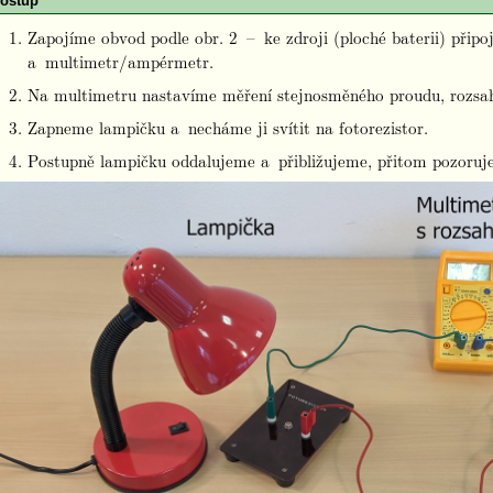
ostup
Zapojíme obvod podle obr. 2 – ke zdroji (ploché baterii) připoj
a multimetr/ampérmetr.
Na multimetru nastavíme měření stejnosměného proudu, rozs
Zapneme lampičku a necháme ji svítit na fotorezistor.
Postupně lampičku oddalujeme a přibližujeme, přitom pozoruj