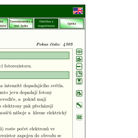
cké
Termodynamika a
Elektřina a
Optika
lnění
mol. fyzika
magnetismus
Pokus číslo: 4305
 fotorezistoru.
a intenzitě dopadajícího světla.
tomto jevu dopadají fotony
lovodiče, a pokud mají
o elektrony pak přecházejí
osičů náboje a klesne elektrický
ů) roste počet elektronů ve
orezistor zapojen do obvodu se