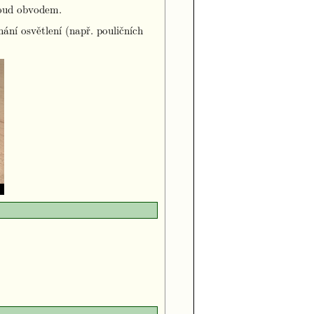
roud obvodem.
ání osvětlení (např. pouličních