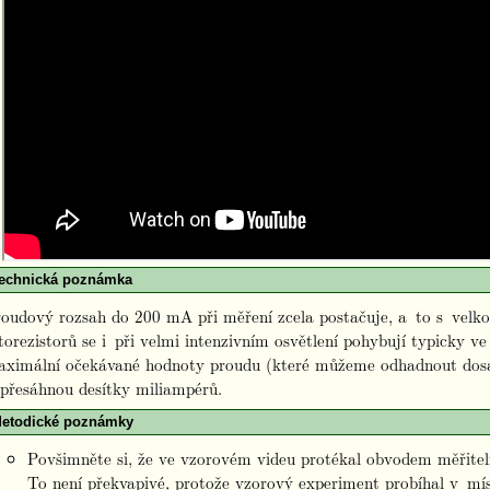
echnická poznámka
oudový rozsah do 200 mA při měření zcela postačuje, a to s velk
torezistorů se i při velmi intenzivním osvětlení pohybují typicky ve
aximální očekávané hodnoty proudu (které můžeme odhadnout do
přesáhnou desítky miliampérů.
etodické poznámky
Povšimněte si, že ve vzorovém videu protékal obvodem měřitel
To není překvapivé, protože vzorový experiment probíhal v mís