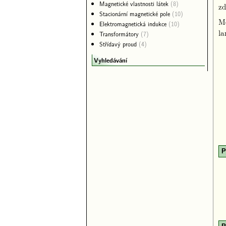
Magnetické vlastnosti látek
(8)
zd
Stacionární magnetické pole
(10)
Me
Elektromagnetická indukce
(10)
la
Transformátory
(7)
Střídavý proud
(4)
Vyhledávání
P