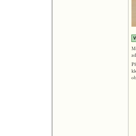
V
Mo
zd
Př
kl
ob