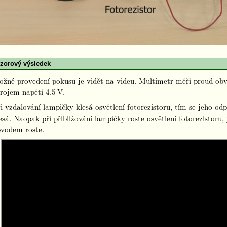
zorový výsledek
žné provedení pokusu je vidět na videu. Multimetr měří proud ob
rojem napětí 4,5 V.
i vzdalování lampičky klesá osvětlení fotorezistoru, tím se jeho o
esá. Naopak při přibližování lampičky roste osvětlení fotorezistoru
vodem roste.