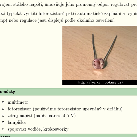
rojem stálého napětí, umožňuje jeho proměnný odpor regulovat p
zi typická využití fotorezistorů patří automatické zapínání a vypín
mp) nebo regulace jasu displejů podle okolního osvětlení.
omůcky
multimetr
fotorezistor (používáme fotorezistor upevněný v držáku)
zdroj napětí (např. baterie 4,5 V)
lampička
spojovací vodiče, krokosvorky