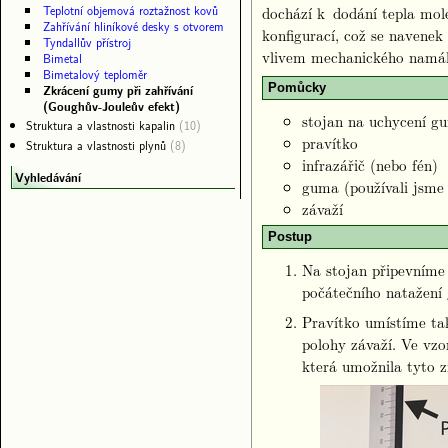
Teplotní objemová roztažnost kovů
dochází k dodání tepla mole
Zahřívání hliníkové desky s otvorem
konfigurací, což se navenek
Tyndallův přístroj
vlivem mechanického namáh
Bimetal
Bimetalový teploměr
Pomůcky
Zkrácení gumy při zahřívání
(Goughův-Jouleův efekt)
stojan na uchycení g
Struktura a vlastnosti kapalin
(10)
pravítko
Struktura a vlastnosti plynů
(8)
infrazářič (nebo fén)
Vyhledávání
guma (používali jsme
závaží
Postup
Na stojan připevníme 
počátečního natažení
Pravítko umístíme ta
polohy závaží. Ve vz
která umožnila tyto 