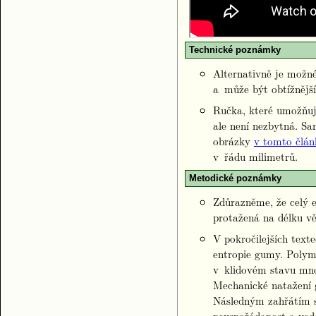
Technické poznámky
Alternativně je možn
a může být obtížnější
Ručka, které umožňuj
ale není nezbytná. S
obrázky
v tomto člán
v řádu milimetrů.
Metodické poznámky
Zdůrazněme, že celý e
protažená na délku vět
V pokročilejších tex
entropie gumy. Polyme
v klidovém stavu mno
Mechanické natažení g
Následným zahřátím se