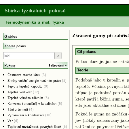
Sbírka fyzikálních pokusů
Termodynamika a mol. fyzika
Zkrácení gumy při zahřív
O sbírce
Zobraz pokus
Cíl pokusu
Pokus ukazuje, jak se nataž
Filtrování
Pokusy
Teorie
Částicová stavba látek
(3)
Podobně jako u kapalin a pl
Změny vnitřní energie konáním práce
(5)
teplotě. Většina pevných lát
Teplo a tepelná kapacita
(9)
Tepelná vodivost
(12)
případ je podrobně popsán
Tepelná výměna zářením
(6)
které patří i běžná guma, s
Konvekce (proudění) v kapalinách
(5)
zda jsou aktuálně zatížené (
Tání a tuhnutí
(4)
Pokud je guma na začátku ex
Vypařování a kondenzace
(10)
jev (někdy označovaný jak
Var
(6)
zatížení se polymerní řetěz
Teplotní roztažnost pevných látek
(6)