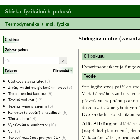
Sbírka fyzikálních pokusů
Termodynamika a mol. fyzika
Stirlingův motor (varianta
O sbírce
Zobraz pokus
Cíl pokusu
Experiment ukazuje fungován
Filtrování
Pokusy
Teorie
Částicová stavba látek
(3)
Stirlingův stroj patří do ro
Změny vnitřní energie konáním práce
(5)
V době svého vzniku v roce
Teplo a tepelná kapacita
(9)
Tepelná vodivost
(12)
převyšoval zejména poměrn
Tepelná výměna zářením
(6)
dosahovat až úctyhodných 4
Konvekce (proudění) v kapalinách
(5)
Dvě základní konstrukční va
Tání a tuhnutí
(4)
Alfa Stirling
se skládá ze 
Vypařování a kondenzace
(10)
(například plamenem), druh
Var
(6)
V každém válci je pracovní 
Teplotní roztažnost pevných látek
(6)