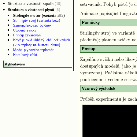
Struktura a vlastnosti kapalin
(10)
setrvačník. Pohyb pístů je 
Struktura a vlastnosti plynů
(8)
Animace popisující fungová
Stirlingův motor (varianta alfa)
Stirlingův stroj (varianta beta)
Pomůcky
Samonafukovací balónek
Utopená svíčka
Stirlingův stroj ve variant
Princip zavařování
předmět); plamen svíčky ne
Když je oxid uhličitý lehčí než vzduch
(vliv teploty na hustotu plynu)
Postup
Model plynového teploměru
Komínový efekt
Zapálíme svíčku nebo lihov
Vyhledávání
dostupných modelů, jako je
vymezeno). Počkáme několik
pootočením uvedeme setrva
Vzorový výsledek
Průběh experimentu je zach