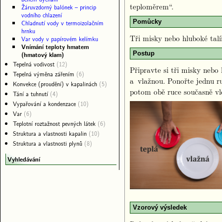
teploměrem“.
Žáruvzdorný balónek – princip
vodního chlazení
Pomůcky
Chladnutí vody v termoizolačním
hrnku
Tři misky nebo hluboké talí
Var vody v papírovém kelímku
Vnímání teploty hmatem
Postup
(hmatový klam)
Tepelná vodivost
(12)
Připravte si tři misky nebo
Tepelná výměna zářením
(6)
a vlažnou. Ponořte jednu r
Konvekce (proudění) v kapalinách
(5)
potom obě ruce současně vlo
Tání a tuhnutí
(4)
Vypařování a kondenzace
(10)
Var
(6)
Teplotní roztažnost pevných látek
(6)
Struktura a vlastnosti kapalin
(10)
Struktura a vlastnosti plynů
(8)
Vyhledávání
Vzorový výsledek