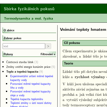
Sbírka fyzikálních pokusů
Termodynamika a mol. fyzika
Vnímání teploty hmatem
O sbírce
Zobraz pokus
Cíl pokusu
Cílem experimentu je ukáz
Filtrování
Pokusy
zkreslené, a lidské tělo je 
Částicová stavba látek
(3)
Teorie
Změny vnitřní energie konáním práce
(5)
Lidské tělo při dotyku nev
Teplo a tepelná kapacita
(9)
Experimentální určení měrné tepelné
kůže a
rychlost výměny 
kapacity vody
V kůži jsou uložena specia
Porovnání měrné tepelné kapacity
lihu a vody
aktivita závisí zejména na 
Porovnání měrné tepelné kapacity
probíhá a jak velká část k
oleje a vody
Tepelná kapacita teploměru
a vytváří výsledný subjekti
Teplotní změny v ústí nosní dutiny
tedy termoreceptory neurču
během dýchání