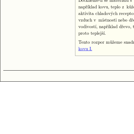
Dotkneme-li se materiálu s
například kovu, teplo z kůž
aktivita chladových recept
vzduch v místnosti nebo dř
vodivostí, například dřevo,
proto teplejší.
Tento rozpor můžeme snadno
kovu I.