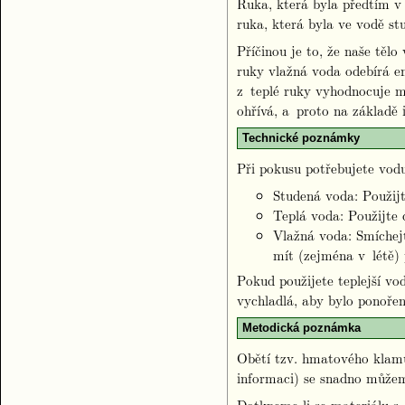
Ruka, která byla předtím v
ruka, která byla ve vodě st
Příčinou je to, že naše těl
ruky vlažná voda odebírá en
z teplé ruky vyhodnocuje m
ohřívá, a proto na základě
Technické poznámky
Při pokusu potřebujete vodu
Studená voda: Použijt
Teplá voda: Použijte 
Vlažná voda: Smíchejt
mít (zejména v létě)
Pokud použijete teplejší vo
vychladlá, aby bylo ponořen
Metodická poznámka
Obětí tzv. hmatového klamu
informaci) se snadno můžem